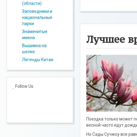
(области)
Заповедники и
национальные
парки
Знаменитые
Лучшее вр
имена
Вышивка на
шелке
Легенды Китая
Follow Us
Поездка только может п
весной часто идут дожди
Но Сады Сучжоу все равн