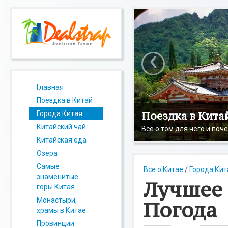
‹
Главная
Поездка в Китай
Поездка в Кита
Города Китая
Китайский чай
Все о том для чего и поч
Китайская еда
Озера
Самые
Все о Китае
/
Города Кит
знаменитые
Лучшее 
горы Китая
Монастыри,
Погода
храмы в Китае
Провинции