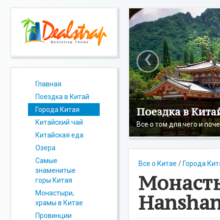
‹
Главная
Поездка в Китай
Поездка в Кита
Города Китая
Китайский чай
Все о том для чего и поч
Китайская еда
Озера
Самые
Все о Китае
/
Города Кит
знаменитые
Монасты
горы Китая
Монастыри,
Hanshan
храмы в Китае
Провинции