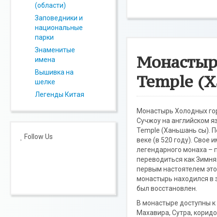
(области)
Заповедники и
национальные
парки
Знаменитые
Монастыр
имена
Вышивка на
Temple (
шелке
Легенды Китая
Монастырь Холодных гор 
Сучжоу на английском я
Temple (Ханьшань сы). 
Follow Us
веке (в 520 году). Свое 
легендарного монаха – 
переводиться как Зимняя
первым настоятелем это
монастырь находился в з
был восстановлен.
В монастыре доступны к 
Махавира, Сутра, коридо