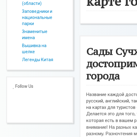
карте г
(области)
Заповедники и
национальные
парки
Знаменитые
имена
Вышивка на
Сады Суч
шелке
Легенды Китая
достоприм
города
Follow Us
Название каждой достоп
русский, английский, т
на картах для туристов 
Делается это для того
которая есть в вашем 
внимание! На разных ка
разному. Разночтения м