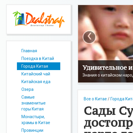
‹
Главная
Поездка в Китай
Удивительное и
Города Китая
Китайский чай
Знания о китайском наро
Китайская еда
Озера
Самые
Все о Китае
/
Города Кит
знаменитые
Сады Су
горы Китая
Монастыри,
достопр
храмы в Китае
Провинции