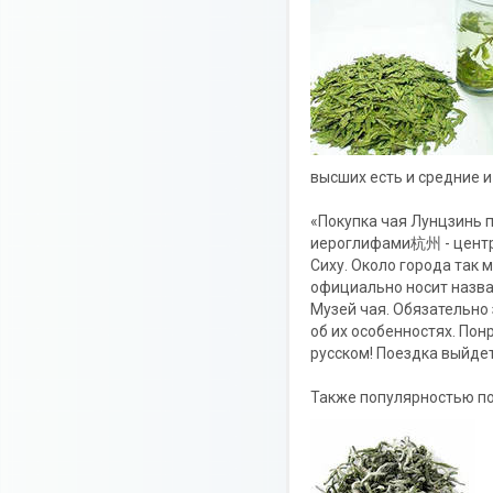
высших есть и средние и
«Покупка чая Лунцзинь 
иероглифами杭州 - центр
Сиху. Около города так 
официально носит назва
Музей чая. Обязательно
об их особенностях. Пон
русском! Поездка выйде
Также популярностью по