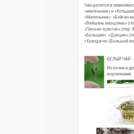
Чаи делятся в зависимос
«маленькие» и «больши
«Маленькие»: «Бэйган ма
«Вейшань маоцзянь» (пе
«Пинъян хуантан» (пер.
«Большие»: «Даецин» (п
«Хуандача» (Большой же
БЕЛЫЙ ЧАЙ 
Из почки и д
ворсинками.