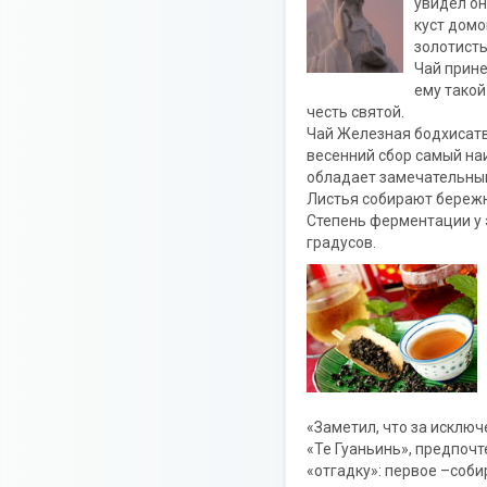
увидел он
куст домо
золотисты
Чай прине
ему такой
честь святой.
Чай Железная бодхисатва
весенний сбор самый наи
обладает замечательным 
Листья собирают бережно
Степень ферментации у э
градусов.
«Заметил, что за исключ
«Те Гуаньинь», предпочт
«отгадку»: первое –соби