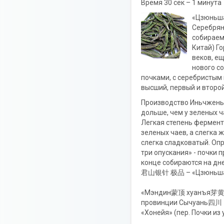
Время 30 сек – 1 минута
«Цзюньша
Серебрян
собираем
Китай) Г
веков, ещ
нового с
почками, с серебристым 
высший, первый и второй
Производство Иньчжень 
дольше, чем у зеленых ч
Легкая степень фермент
зеленых чаев, а слегка ж
слегка сладковатый. Оп
три опускания» - почки 
конце собираются на дн
君山银针 极品 – «Цзюньшань
«Мэндин蒙顶 хуанъя芽黄» (
провинции Сычуань四川
«Хонейя» (пер. Почки и