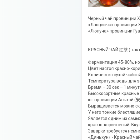
Черный чай провинции 
«Лаоцинча» провинции 
«Люпуча» провинции Гу
КРАСНЫЙ ЧАЙ 红茶 ( так н
Ферментация 45-80%, но
Цвет настоя красно-кор
Количество сухой чайной
Температура воды для за
Время – 30 сек – 1 мину
Высокосортные красные
юг провинции Аньхой 
Выращивается можно сказ
У него тонкие блестящие
Является одним из самы
красно-коричневый. Вку
Заварки требуется немног
«Дяньхун» - Красный ча