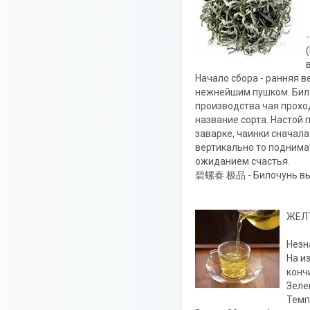
Начало сбора - ранняя в
нежнейшим пушком. Билоч
производства чая проход
название сорта. Настой
заварке, чаинки сначала
вертикально то поднимат
ожиданием счастья.
碧螺春 极品 - Билочунь вы
ЖЕЛ
Незн
На и
конч
Зеле
Темп