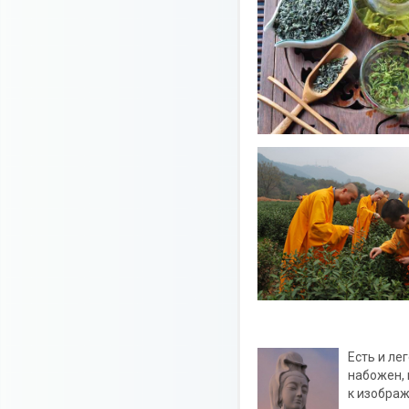
Есть и ле
набожен, 
к изобра