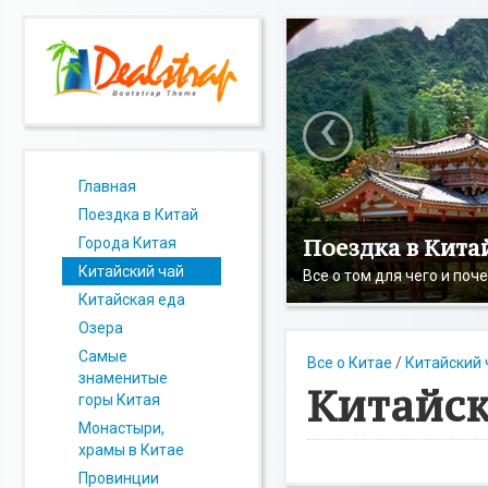
‹
Главная
Поездка в Китай
Поездка в Кита
Города Китая
Китайский чай
Все о том для чего и поч
Китайская еда
Озера
Самые
Все о Китае
/
Китайский 
знаменитые
Китайс
горы Китая
Монастыри,
храмы в Китае
Провинции