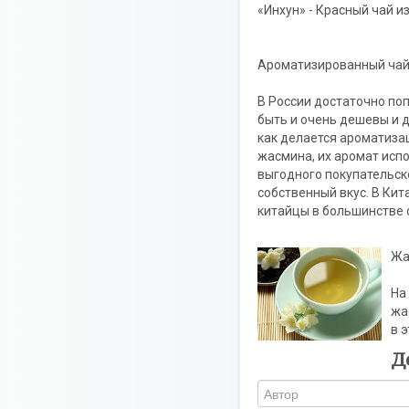
«Инхун» - Красный чай и
Ароматизированный чай
В России достаточно по
быть и очень дешевы и д
как делается ароматиза
жасмина, их аромат испо
выгодного покупательск
собственный вкус. В Кит
китайцы в большинстве 
Жа
На
жа
в 
Д