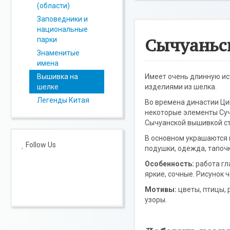
(области)
Заповедники и
национальные
Сычуаньс
парки
Знаменитые
имена
Вышивка на
Имеет очень длинную ис
шелке
изделиями из шелка.
Легенды Китая
Во времена династии Цин
некоторые элементы Суч
Сычуанской вышивкой ст
В основном украшаются 
Follow Us
подушки, одежда, тапоч
Особенность:
работа гл
яркие, сочные. Рисунок 
Мотивы:
цветы, птицы, 
узоры.