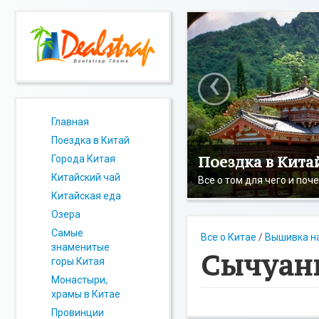
‹
Главная
Поездка в Китай
Поездка в Кита
Города Китая
Китайский чай
Все о том для чего и поч
Китайская еда
Озера
Самые
Все о Китае
/
Вышивка н
знаменитые
Сычуан
горы Китая
Монастыри,
храмы в Китае
Провинции